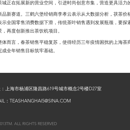
茶城正在拓展新的营业空间，引进时尚创意市集，营造更具活力
新品新赛道。三鹤六堡经销商李孝云表示从大数据分析，茯茶价
表示全国零售消费数据下滑，传统茶叶销售遇到发展瓶颈，要探
景，再度创新推出茶饮机项目。
整体而言，春茶销售平稳复苏，使得经历三年疫情困扰的上海茶
完成全年销售目标筑牢基础。
址：上海市杨浦区隆昌路619号城市概念2号楼D27室
AIL：TEASHANGHAI5@SINA.COM
013TM. ALL RIGHTS RESERVED