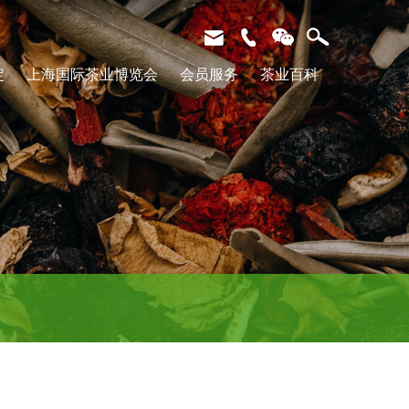
X
定
上海国际茶业博览会
会员服务
茶业百科