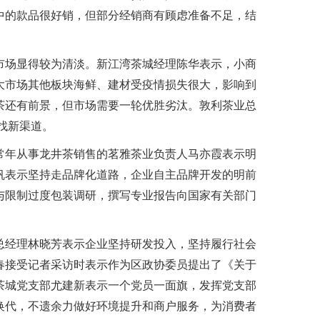
中的款品很好销，但部分经销商有顾虑准备不足，结
市场显得较为清淡。新江湾茶城经理陈华表示，小商
大市场其他板块海鲜、建材受疫情损失很大，影响到
茶还有前景，但市场需要一轮优胜劣汰。敦利茶业总
找新渠道。
常年从事龙井茶销售的茗雅茶业负责人马亦霞表示明
帆表示坚持走品牌化道路，企业自主品牌开发的明前
与限制过度包装调研，撰写专业报告向国家有关部门
总经理林晓芳表示企业坚持研发投入，坚持履行社会
春接受记者采访时表示作为区政协委员提出了《关于
茶城党支部尤建新表示一个党员一面旗，发挥党支部
换代，不遗余力做好环境提升和商户服务，为消费者