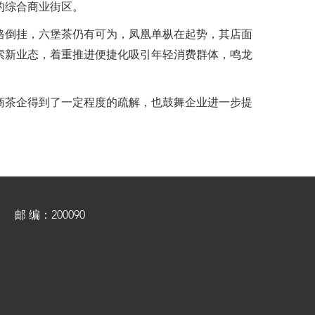
的综合商业街区。
格倒挂，六堡茶仍有可为，凤凰单枞在起势，其店面
索新业态，着重推进便捷化吸引年轻消费群体，鸣龙
商茶企得到了一定程度的疏解，也鼓舞企业进一步提
邮 编：200090